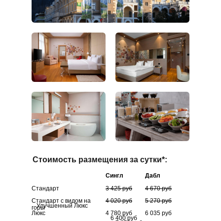
Стоимость размещения за сутки*:
Сингл
Дабл
Стандарт
3 425 руб
4 670 руб
Стандарт с видом на
4 020 руб
5 270 руб
Улучшенный Люкс
горы
Люкс
4 780 руб
6 035 руб
6 400 руб