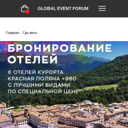
GLOBAL EVENT FORUM
0
Главная
/
Где жить
я
тоимость
я
нирования