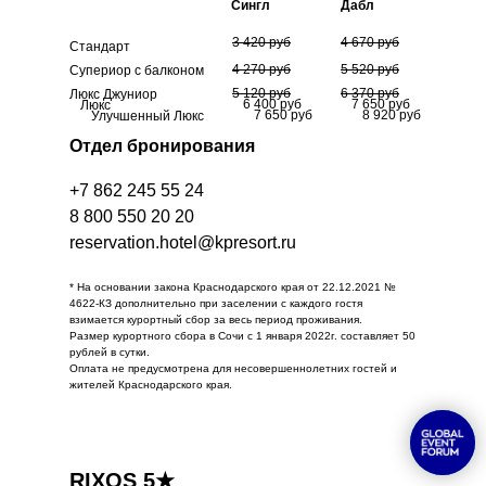
Сингл
Дабл
3 420 руб
4 670 руб
Стандарт
4 270 руб
5 520 руб
Супериор с балконом
5 120 руб
6 370 руб
Люкс Джуниор
6 400 руб
7 650 руб
Люкс
7 650 руб
8 920 руб
Улучшенный Люкс
Отдел бронирования
+7 862 245 55 24
8 800 550 20 20
reservation.hotel@kpresort.ru
* На основании закона Краснодарского края от 22.12.2021 №
4622-КЗ дополнительно при заселении с каждого гостя
взимается курортный сбор за весь период проживания.
Размер курортного сбора в Сочи с 1 января 2022г. составляет 50
рублей в сутки.
Оплата не предусмотрена для несовершеннолетних гостей и
жителей Краснодарского края.
RIXOS 5★